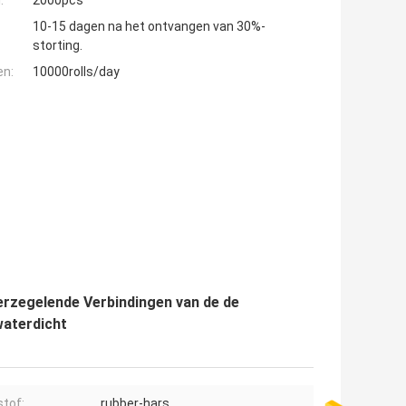
10-15 dagen na het ontvangen van 30%-
storting.
en:
10000rolls/day
erzegelende Verbindingen van de de
waterdicht
stof:
rubber-hars