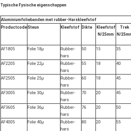
Typische Fysische eigenschappen
Aluminiumfoliebanden met rubber-Harskleefstof
Productcode
Steun
Kleefstof
Dikte
Kleefstof
Trek
N/25mm
N/25m
AF1805
Folie 18μ
Rubber-
50
15
35
hars
AF2205
Folie 22μ
Rubber-
55
18
40
hars
AF2505
Folie 25μ
Rubber-
60
18
45
hars
AF3005
Folie 30μ
Rubber-
70
20
45
hars
AF3605
Folie 36μ
Rubber-
76
20
50
hars
AF4005
Folie 40μ
Rubber-
80
20
55
hars