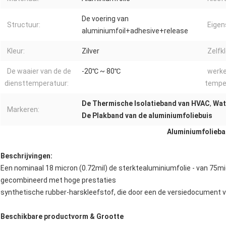
De voering van
Structuur:
Eigen
aluminiumfoil+adhesive+release
Kleur:
Zilver
Zelfk
De waaier van de de
-20℃ ~ 80℃
werk
diensttemperatuur:
tempe
De Thermische Isolatieband van HVAC
,
Wat
Markeren:
De Plakband van de aluminiumfoliebuis
Aluminiumfolieb
Beschrijvingen:
Een nominaal 18 micron (0.72mil) de sterktealuminiumfolie - van 75mi
gecombineerd met hoge prestaties
synthetische rubber-harskleefstof, die door een de versiedocument v
Beschikbare productvorm & Grootte