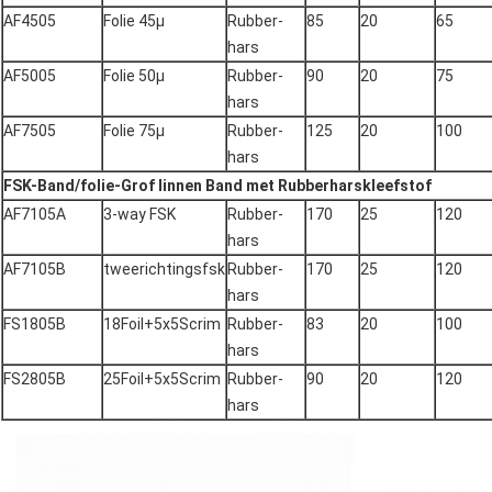
AF4505
Folie 45μ
Rubber-
85
20
65
hars
AF5005
Folie 50μ
Rubber-
90
20
75
hars
AF7505
Folie 75μ
Rubber-
125
20
100
hars
FSK-Band/folie-Grof linnen Band met Rubberharskleefstof
AF7105A
3-way FSK
Rubber-
170
25
120
hars
AF7105B
tweerichtingsfsk
Rubber-
170
25
120
hars
FS1805B
18Foil+5x5Scrim
Rubber-
83
20
100
hars
FS2805B
25Foil+5x5Scrim
Rubber-
90
20
120
hars