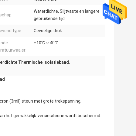
Waterdichte, Slijtvaste en langere
schap:
gebruikende tijd
levend type:
Gevoelige druk -
ende
+10℃ ~ 40℃
ratuurwaaier:
erdichte Thermische Isolatieband
,
and
cron (3mil) steun met grote trekspanning,
an het gemakkelijk-versiesilicone wordt beschermd.