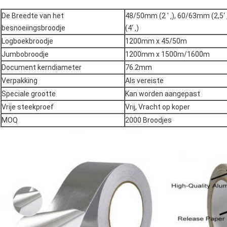
De Breedte van het
48/50mm (2 ' ‚), 60/63mm (2,5‘
besnoeiingsbroodje
(4‘ ‚)
Logboekbroodje
1200mm x 45/50m
Jumbobroodje
1200mm x 1500m/1600m
Document kerndiameter
76.2mm
Verpakking
Als vereiste
Speciale grootte
Kan worden aangepast
Vrije steekproef
Vrij, Vracht op koper
MOQ
2000 Broodjes