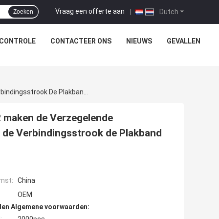
Vraag een offerte aan
|
Dutch
Zoeken
SCONTROLE
CONTACTEER ONS
NIEUWS
GEVALLEN
Van De De Thermische Isolatieband Van HVAC R Maken De Verzegelende Verbindingen Van De De Aluminiumfoliebuis Van De Verbindingsstrook De Plakband Waterdicht
R maken de Verzegelende
n de Verbindingsstrook de Plakband
mst:
China
OEM
den Algemene voorwaarden:
:
2000pcs