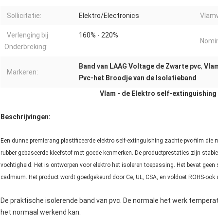
Sollicitatie:
Elektro/Electronics
Vlam
Verlenging bij
160% - 220%
Nomin
Onderbreking:
Band van LAAG Voltage de Zwarte pvc
,
Vlam
Markeren:
Pvc-het Broodje van de Isolatieband
Vlam - de Elektro self-extinguishing
Beschrijvingen:
Een dunne premierang plastificeerde elektro self-extinguishing zachte pvc-film die
rubber gebaseerde kleefstof met goede kenmerken. De productprestaties zijn stab
vochtigheid. Het is ontworpen voor elektro het isoleren toepassing. Het bevat geen
cadmium. Het product wordt goedgekeurd door Ce, UL, CSA, en voldoet ROHS-ook a
De praktische isolerende band van pvc. De normale het werk temperat
het normaal werkend kan.