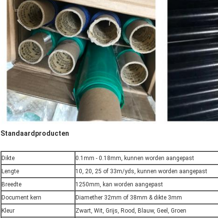
Standaardproducten
Dikte
0.1mm - 0.18mm, kunnen worden aangepast
Lengte
10, 20, 25 of 33m/yds, kunnen worden aangepast
Breedte
1250mm, kan worden aangepast
Document kern
Diamether 32mm of 38mm & dikte 3mm
Kleur
Zwart, Wit, Grijs, Rood, Blauw, Geel, Groen