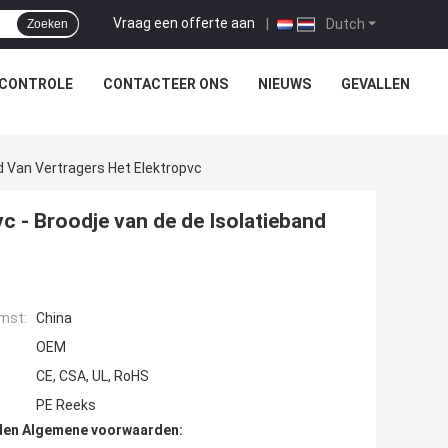
Vraag een offerte aan
|
Dutch
Zoeken
SCONTROLE
CONTACTEER ONS
NIEUWS
GEVALLEN
 Van Vertragers Het Elektropvc
 - Broodje van de de Isolatieband
mst:
China
OEM
CE, CSA, UL, RoHS
PE Reeks
den Algemene voorwaarden: