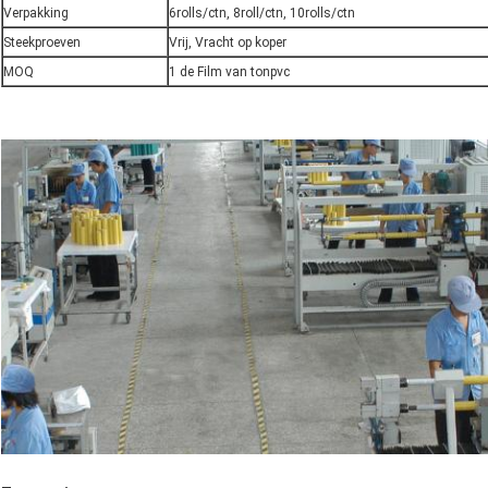
Verpakking
6rolls/ctn, 8roll/ctn, 10rolls/ctn
Steekproeven
Vrij, Vracht op koper
MOQ
1 de Film van tonpvc