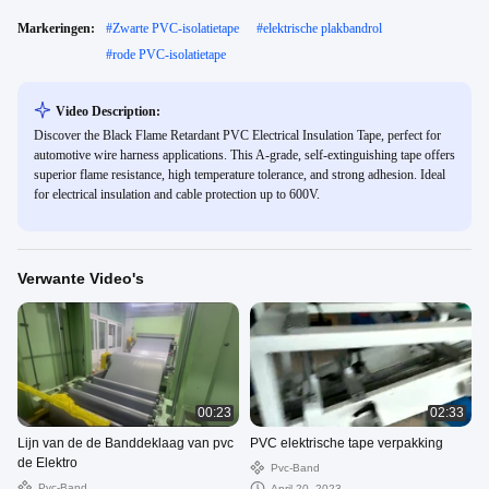
Markeringen:
#
Zwarte PVC-isolatietape
#
elektrische plakbandrol
#
rode PVC-isolatietape
Video Description:
Discover the Black Flame Retardant PVC Electrical Insulation Tape, perfect for
automotive wire harness applications. This A-grade, self-extinguishing tape offers
superior flame resistance, high temperature tolerance, and strong adhesion. Ideal
for electrical insulation and cable protection up to 600V.
Verwante Video's
00:23
02:33
Lijn van de de Banddeklaag van pvc
PVC elektrische tape verpakking
de Elektro
Pvc-Band
Pvc-Band
April 20, 2023