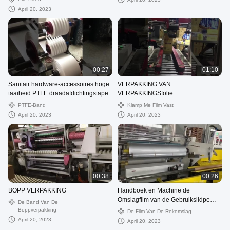
April 20, 2023
00:27
01:10
Sanitair hardware-accessoires hoge
VERPAKKING VAN
taaiheid PTFE draadafdichtingstape
VERPAKKINGSfolie
PTFE-Band
Klamp Me Film Vast
April 20, 2023
April 20, 2023
00:38
00:26
BOPP VERPAKKING
Handboek en Machine de
Omslagfilm van de Gebruikslldpe
De Band Van De
Rek voor Palletomslag
Boppverpakking
De Film Van De Rekomslag
April 20, 2023
April 20, 2023